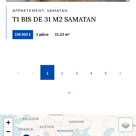
APPARTEMENT, SAMATAN
T1 BIS DE 31 M2 SAMATAN
106 900 €
1 pièce
31.23 m²
1
2
3
4
5
+
−