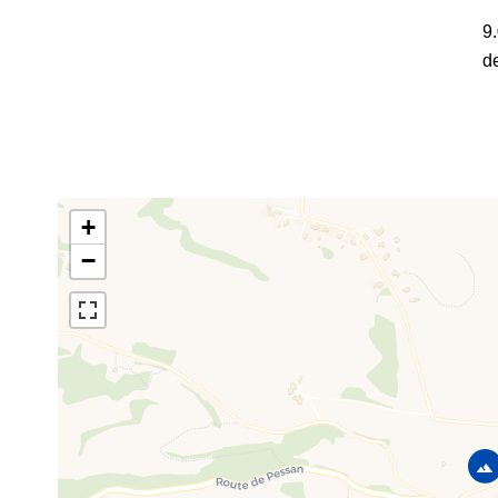
9
d
+
−