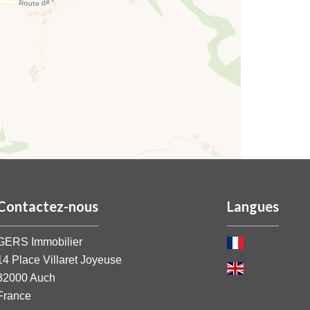
Contactez-nous
Langues
GERS Immobilier
14 Place Villaret Joyeuse
32000
Auch
France